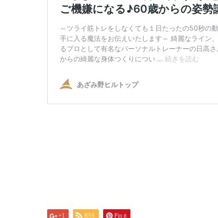
+1
RSS
Pin it